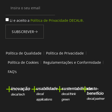
Li e aceito a
Política de Privacidade DECAL®.
SUBSCREVER
Alternative:
Política de Qualidade
Política de Privacidade
Política de Cookies
Regulamentações e Conformidade
FAQ’s
+
+
+
+
inovação
usabilidade
sustentabilidade
custo-
benefício
decal
decal think
decal tech
decal partner
applications
green