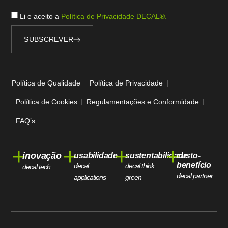
Li e aceito a
Política de Privacidade DECAL®.
SUBSCREVER
Alternative:
Política de Qualidade
Política de Privacidade
Política de Cookies
Regulamentações e Conformidade
FAQ’s
+
+
+
+
inovação
usabilidade
sustentabilidade
custo-
benefício
decal
decal think
decal tech
decal partner
applications
green