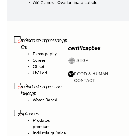
Até 2 anos . Overlaminate Labels
método de impressão pp
film
certificações
Flexography
Screen
ISEGA
Offset
UV Led
FOOD & HUMAN
CONTACT
método de impressão
inkjet pp
Water Based
aplicaões
Produtos
premium
Indústria química