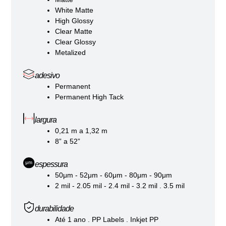
White Matte
High Glossy
Clear Matte
Clear Glossy
Metalized
adesivo
Permanent
Permanent High Tack
largura
0,21 m a 1,32 m
8” a 52”
espessura
50μm - 52μm - 60μm - 80μm - 90μm
2 mil - 2.05 mil - 2.4 mil - 3.2 mil . 3.5 mil
durabilidade
Até 1 ano . PP Labels . Inkjet PP