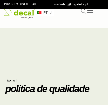
UNIVERSO DIGIDELTA
marketing@digidelta.pt
EN
PT
DE
home
|
política de qualidade