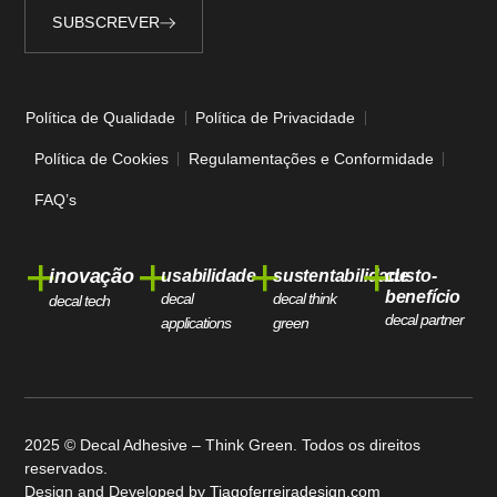
SUBSCREVER
Alternative:
Política de Qualidade
Política de Privacidade
Política de Cookies
Regulamentações e Conformidade
FAQ’s
+
+
+
+
inovação
usabilidade
sustentabilidade
custo-
benefício
decal
decal think
decal tech
decal partner
applications
green
2025 © Decal Adhesive – Think Green. Todos os direitos
reservados.
Design and Developed by
Tiagoferreiradesign.com