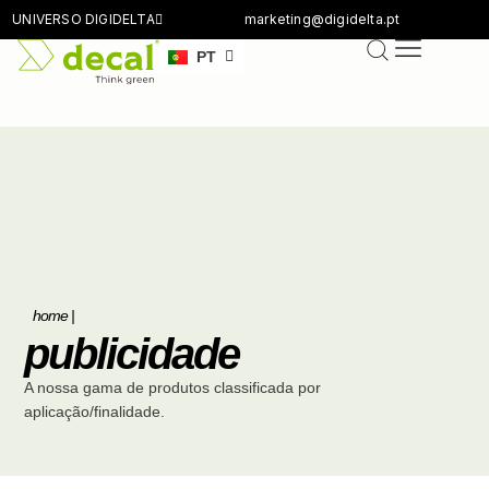
UNIVERSO DIGIDELTA
marketing@digidelta.pt
EN
PT
DE
home
|
publicidade
A nossa gama de produtos classificada por
aplicação/finalidade.