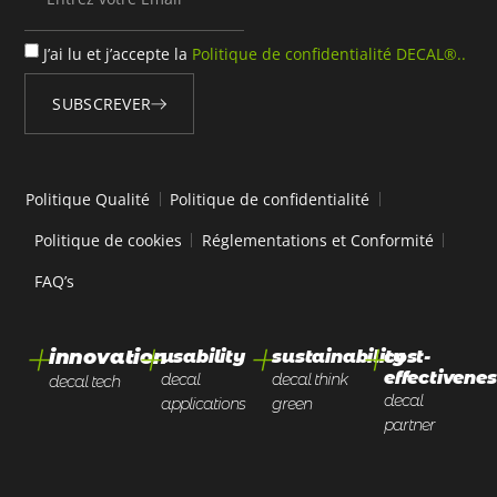
J’ai lu et j’accepte la
Politique de confidentialité DECAL®..
SUBSCREVER
Alternative:
Politique Qualité
Politique de confidentialité
Politique de cookies
Réglementations et Conformité
FAQ’s
+
+
+
+
innovation
usability
sustainability
cost-
effectivene
decal
decal think
decal tech
decal
applications
green
partner