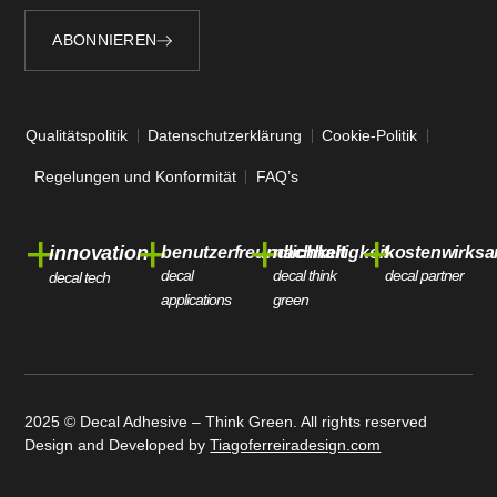
ABONNIEREN
Alternative:
Qualitätspolitik
Datenschutzerklärung
Cookie-Politik
Regelungen und Konformität
FAQ’s
+
+
+
+
innovation
benutzerfreundlichkeit
nachhaltigkeit
kostenwirksa
decal
decal think
decal partner
decal tech
applications
green
2025 © Decal Adhesive – Think Green. All rights reserved
Design and Developed by
Tiagoferreiradesign.com