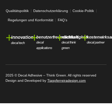
Qualitätspolitik
Datenschutzerklärung
Cookie-Politik
Regelungen und Konformität
FAQ’s
+
+
+
+
innovation
benutzerfreundlichkeit
nachhaltigkeit
kostenwirksa
decal
decal think
decal partner
decal tech
applications
green
2025 © Decal Adhesive – Think Green. All rights reserved
Design and Developed by
Tiagoferreiradesign.com