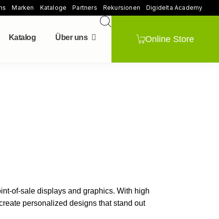
ns
Marken
Kataloge
Partners
Rekursionen
Digidelta Academy
Katalog
Über uns
Online Store
nt-of-sale displays and graphics. With high
o create personalized designs that stand out