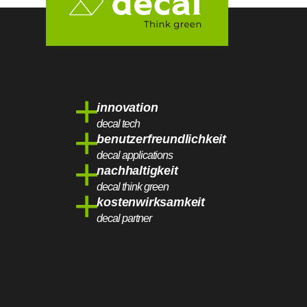
+
innovation
decal tech
+
benutzerfreundlichkeit
decal applications
+
nachhaltigkeit
decal think green
+
kostenwirksamkeit
decal partner