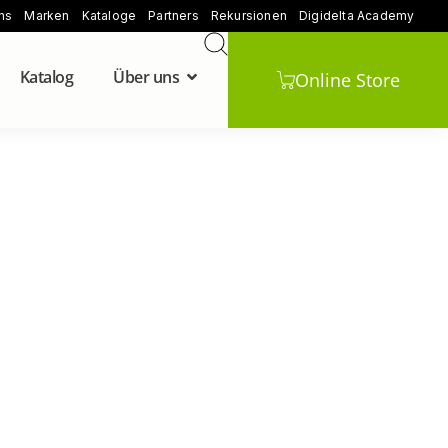
ns
Marken
Kataloge
Partners
Rekursionen
Digidelta Academy
Katalog
Über uns
Online Store