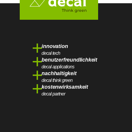
+
innovation
decal tech
+
benutzerfreundlichkeit
decal applications
+
nachhaltigkeit
decal think green
+
kostenwirksamkeit
decal partner