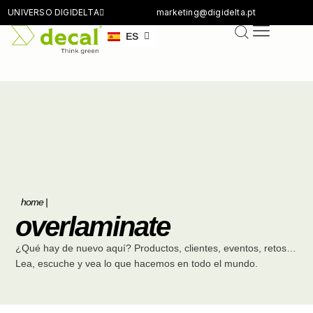
UNIVERSO DIGIDELTA
marketing@digidelta.pt
EN
ES
DE
home
|
overlaminate
¿Qué hay de nuevo aquí? Productos, clientes, eventos, retos…
Lea, escuche y vea lo que hacemos en todo el mundo.